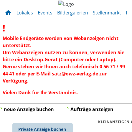
OWZ zum Sonntag
OWZ zum Sonntag
home
Lokales
Events
Bildergalerien
Stellenmarkt
Kl
!
Mobile Endgeräte werden von Webanzeigen nicht
unterstützt.
Um Webanzeigen nutzen zu können, verwenden Sie
bitte ein Desktop-Gerät (Computer oder Laptop).
Gerne stehen wir Ihnen auch telefonisch 0 56 71 / 99
44 41 oder per E-Mail satz@owz-verlag.de zur
Verfügung.
Vielen Dank für Ihr Verständnis.
neue Anzeige buchen
Aufträge anzeigen
KLEINANZEIGEN 
Private Anzeige buchen