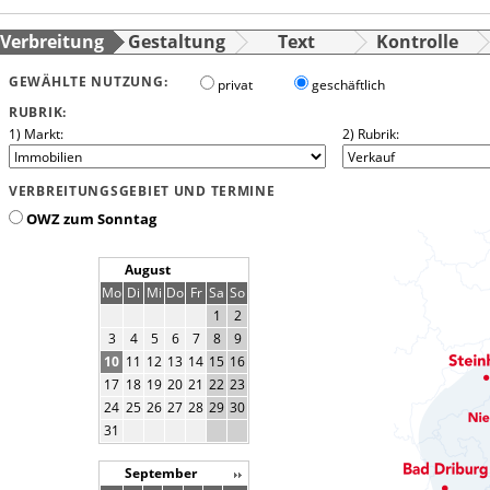
Verbreitung
Gestaltung
Text
Kontrolle
GEWÄHLTE NUTZUNG:
privat
geschäftlich
RUBRIK:
1) Markt:
2) Rubrik:
VERBREITUNGSGEBIET UND TERMINE
OWZ zum Sonntag
August
Mo
Di
Mi
Do
Fr
Sa
So
1
2
3
4
5
6
7
8
9
10
11
12
13
14
15
16
17
18
19
20
21
22
23
24
25
26
27
28
29
30
31
September