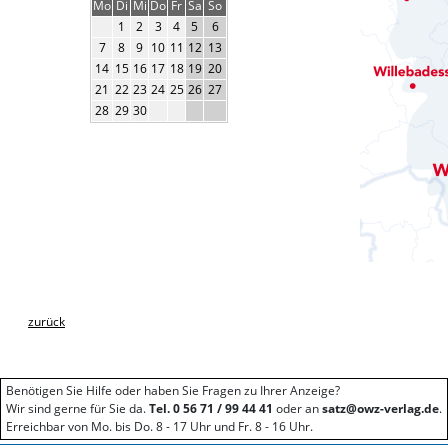
Mo
Di
Mi
Do
Fr
Sa
So
1
2
3
4
5
6
7
8
9
10
11
12
13
14
15
16
17
18
19
20
21
22
23
24
25
26
27
28
29
30
zurück
Benötigen Sie Hilfe oder haben Sie Fragen zu Ihrer Anzeige?
Wir sind gerne für Sie da.
Tel. 0 56 71 / 99 44 41
oder an
satz@owz-verlag.de
.
Erreichbar von Mo. bis Do. 8 - 17 Uhr und Fr. 8 - 16 Uhr.