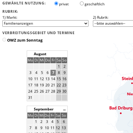
GEWÄHLTE NUTZUNG:
privat
geschäftlich
RUBRIK:
1) Markt:
2) Rubrik:
VERBREITUNGSGEBIET UND TERMINE
OWZ zum Sonntag
August
Mo
Di
Mi
Do
Fr
Sa
So
1
2
3
4
5
6
7
8
9
10
11
12
13
14
15
16
17
18
19
20
21
22
23
24
25
26
27
28
29
30
31
September
Mo
Di
Mi
Do
Fr
Sa
So
1
2
3
4
5
6
7
8
9
10
11
12
13