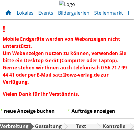
OWZ zum Sonntag
OWZ zum Sonntag
home
Lokales
Events
Bildergalerien
Stellenmarkt
Kl
!
Mobile Endgeräte werden von Webanzeigen nicht
unterstützt.
Um Webanzeigen nutzen zu können, verwenden Sie
bitte ein Desktop-Gerät (Computer oder Laptop).
Gerne stehen wir Ihnen auch telefonisch 0 56 71 / 99
44 41 oder per E-Mail satz@owz-verlag.de zur
Verfügung.
Vielen Dank für Ihr Verständnis.
neue Anzeige buchen
Aufträge anzeigen
Verbreitung
Gestaltung
Text
Kontrolle