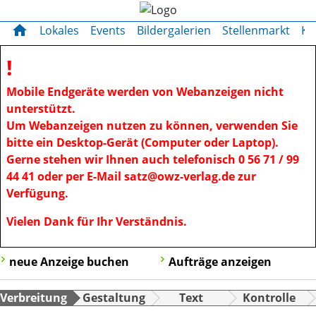
OWZ zum Sonntag
OWZ zum Sonntag
home
Lokales
Events
Bildergalerien
Stellenmarkt
Kl
!
Mobile Endgeräte werden von Webanzeigen nicht
unterstützt.
Um Webanzeigen nutzen zu können, verwenden Sie
bitte ein Desktop-Gerät (Computer oder Laptop).
Gerne stehen wir Ihnen auch telefonisch 0 56 71 / 99
44 41 oder per E-Mail satz@owz-verlag.de zur
Verfügung.
Vielen Dank für Ihr Verständnis.
neue Anzeige buchen
Aufträge anzeigen
Verbreitung
Gestaltung
Text
Kontrolle