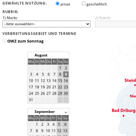
GEWÄHLTE NUTZUNG:
privat
geschäftlich
RUBRIK:
1) Markt:
2) Rubrik:
VERBREITUNGSGEBIET UND TERMINE
OWZ zum Sonntag
August
Mo
Di
Mi
Do
Fr
Sa
So
1
2
3
4
5
6
7
8
9
10
11
12
13
14
15
16
17
18
19
20
21
22
23
24
25
26
27
28
29
30
31
September
Mo
Di
Mi
Do
Fr
Sa
So
1
2
3
4
5
6
7
8
9
10
11
12
13